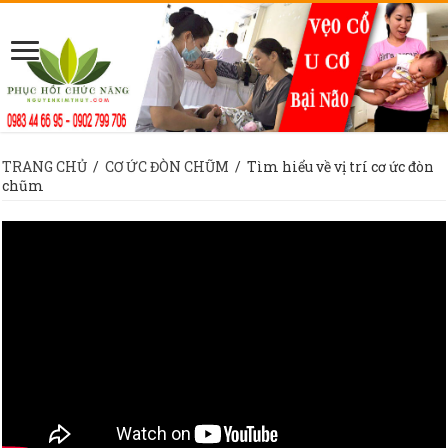
TRANG CHỦ
/
CƠ ỨC ĐÒN CHŨM
/
Tìm hiểu về vị trí cơ ức đòn
chũm