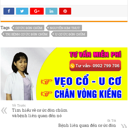
Tags
CƠ ỨC ĐÒN CHŨM
NGUYỄN KIM THUỲ
TRỊ BỆNH CƠ ỨC ĐÒN CHŨM
U CƠ ỨC ĐÒN CHŨM
Về Trước
Tìm hiểu về cơ ức đòn chũm
và bệnh liên quan đến nó
Đi Tới
Bệnh liên quan đến cơ ức đòn