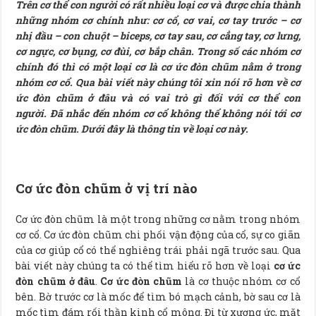
Trên cơ thể con người có rất nhiều loại cơ và được chia thành
những nhóm cơ chính như: cơ cổ, cơ vai, cơ tay trước – cơ
nhị đầu – con chuột – biceps, cơ tay sau, cơ cẳng tay, cơ lưng,
cơ ngực, cơ bụng, cơ đùi, cơ bắp chân. Trong số các nhóm cơ
chính đó thì có một loại cơ là cơ ức đòn chũm nằm ở trong
nhóm cơ cổ. Qua bài viết này chúng tôi xin nói rõ hơn về cơ
ức đòn chũm ở đâu và có vai trò gì đối với cơ thể con
người. Đã nhắc đến nhóm cơ cổ không thể không nói tới cơ
ức đòn chũm. Dưới đây là thông tin về loại cơ này.
Cơ ức đòn chũm ở vị trí nào
Cơ ức đòn chũm là một trong những cơ nằm trong nhóm
cơ cổ. Cơ ức đòn chũm chi phối vận động của cổ, sự co giãn
của cơ giúp cổ có thể nghiêng trái phải ngã trước sau. Qua
bài viết này chúng ta có thể tìm hiểu rõ hơn về loại
cơ ức
đòn chũm ở đâu
.
Cơ ức đòn chũm
là cơ thuộc nhóm cơ cổ
bên. Bờ trước cơ là mốc để tìm bó mạch cảnh, bờ sau cơ là
mốc tìm đám rối thần kinh cổ mông. Đi từ xương ức, mặt