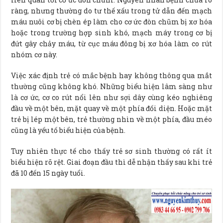
ràng, nhưng thường do tư thế xấu trong tử dẫn đến mạch
máu nuôi cơ bị chèn ép làm cho cơ ức đòn chũm bị xơ hóa
hoặc trong trường hợp sinh khó, mạch máy trong cơ bị
đứt gây chảy máu, từ cục máu đông bị xơ hóa làm co rút
nhóm cơ này.
Việc xác định trẻ có mắc bệnh hay không thông qua mắt
thường cũng không khó. Những biểu hiện lâm sàng như
là cơ ức, cơ co rút nổi lên như sợi dây cùng kéo nghiêng
đầu về một bên, mặt quay về một phía đối diện. Hoặc mặt
trẻ bị lép một bên, trẻ thường nhìn về một phía, đầu méo
cũng là yếu tố biểu hiện của bệnh.
Tuy nhiên thực tế cho thấy trẻ sơ sinh thường có rất ít
biểu hiện rõ rệt. Giai đoạn đầu thì dễ nhận thấy sau khi trẻ
đã 10 đến 15 ngày tuổi.