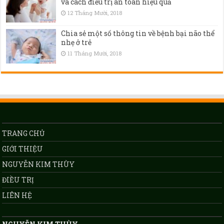
và cách điều trị an toàn hiệu quả
12 Tháng Mười, 2018
Chia sẻ một số thông tin về bệnh bại não thể
nhẹ ở trẻ
11 Tháng Mười, 2018
TRANG CHỦ
GIỚI THIỆU
NGUYỄN KIM THÙY
ĐIỀU TRỊ
LIÊN HỆ