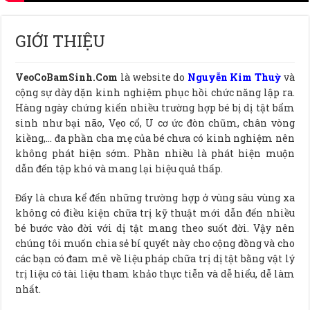
GIỚI THIỆU
VeoCoBamSinh.Com
là website do
Nguyễn Kim Thuỳ
và
cộng sự dày dặn kinh nghiệm phục hồi chức năng lập ra.
Hàng ngày chứng kiến nhiều trường hợp bé bị dị tật bẩm
sinh như bại não, Vẹo cổ, U cơ ức đòn chũm, chân vòng
kiềng,… đa phần cha mẹ của bé chưa có kinh nghiệm nên
không phát hiện sớm. Phần nhiều là phát hiện muộn
dẫn đến tập khó và mang lại hiệu quả thấp.
Đấy là chưa kể đến những trường hợp ở vùng sâu vùng xa
không có điều kiện chữa trị kỹ thuật mới dẫn đến nhiều
bé bước vào đời với dị tật mang theo suốt đời. Vậy nên
chúng tôi muốn chia sẻ bí quyết này cho cộng đồng và cho
các bạn có đam mê về liệu pháp chữa trị dị tật bằng vật lý
trị liệu có tài liệu tham khảo thực tiễn và dễ hiểu, dễ làm
nhất.