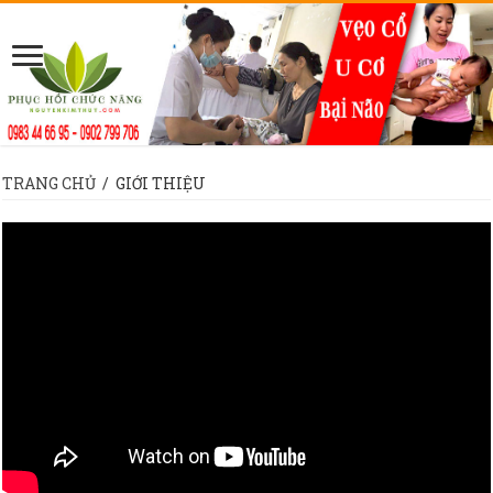
TRANG CHỦ
/
GIỚI THIỆU