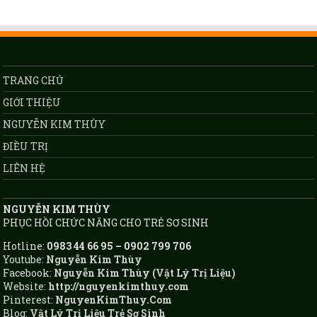
TRANG CHỦ
GIỚI THIỆU
NGUYỄN KIM THÙY
ĐIỀU TRỊ
LIÊN HỆ
NGUYỄN KIM THÙY
PHỤC HỒI CHỨC NĂNG CHO TRẺ SƠ SINH
Hotline:
0983 44 66 95 – 0902 799 706
Youtube:
Nguyễn Kim Thùy
Facebook:
Nguyễn Kim Thùy (Vật Lý Trị Liệu)
Website:
http://nguyenkimthuy.com
Pinterest:
NguyenKimThuy.Com
Blog:
Vật Lý Trị Liệu Trẻ Sơ Sinh