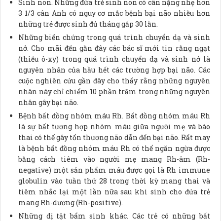
Sinh non. Những đứa trẻ sinh non có cân nặng nhẹ hơn
3 1/3 cân Anh có nguy cơ mắc bệnh bại não nhiều hơn
những trẻ được sinh đủ tháng gấp 30 lần.
Những biến chứng trong quá trình chuyển dạ và sinh
nở. Cho mãi đến gần đây các bác sĩ mới tin rằng ngạt
(thiếu ô-xy) trong quá trình chuyển dạ và sinh nở là
nguyên nhân của hầu hết các trường hợp bại não. Các
cuộc nghiên cứu gần đây cho thấy rằng những nguyên
nhân này chỉ chiếm 10 phần trăm trong những nguyên
nhân gây bại não.
Bệnh bất đồng nhóm máu Rh. Bất đồng nhóm máu Rh
là sự bất tương hợp nhóm máu giữa người mẹ và bào
thai có thể gây tổn thương não dẫn đến bại não. Rất may
là bệnh bất đồng nhóm máu Rh có thể ngăn ngừa được
bằng cách tiêm vào người mẹ mang Rh-âm (Rh-
negative) một sản phẩm máu được gọi là Rh immune
globulin vào tuần thứ 28 trong thời kỳ mang thai và
tiêm nhắc lại một lần nữa sau khi sinh cho đứa trẻ
mang Rh-dương (Rh-positive).
Những dị tật bẩm sinh khác. Các trẻ có những bất