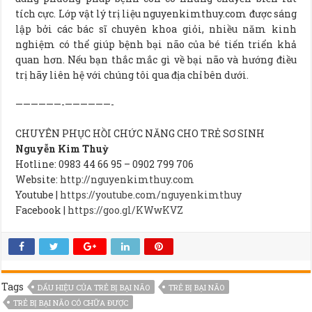
tích cực. Lớp vật lý trị liệu
nguyenkimthuy.com
được sáng
lập bởi các bác sĩ chuyên khoa giỏi, nhiều năm kinh
nghiệm có thể giúp bệnh bại não của bé tiến triển khả
quan hơn. Nếu bạn thắc mắc gì về bại não và hướng điều
trị hãy liên hệ với chúng tôi qua địa chỉ bên dưới.
——————-——————-
CHUYÊN PHỤC HỒI CHỨC NĂNG CHO TRẺ SƠ SINH
Nguyễn Kim Thuỳ
Hotline: 0983 44 66 95 – 0902 799 706
Website:
http://nguyenkimthuy.com
Youtube |
https://youtube.com/nguyenkimthuy
Facebook |
https://goo.gl/KWwKVZ
Tags
DẤU HIỆU CỦA TRẺ BỊ BẠI NÃO
TRẺ BỊ BẠI NÃO
TRẺ BỊ BẠI NÃO CÓ CHỮA ĐƯỢC