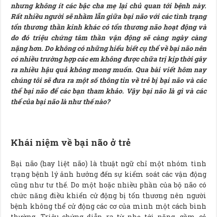
nhưng không ít các bậc cha mẹ lại chủ quan tới bệnh này.
Rất nhiều người sẽ nhầm lẫn giữa bại não với các tình trạng
tổn thương thần kinh khác có tổn thương não hoạt động và
do đó triệu chứng tâm thần vận động sẽ càng ngày càng
nặng hơn. Do không có những hiểu biết cụ thể về bại não nên
có nhiều trường hợp các em không được chữa trị kịp thời gây
ra nhiều hậu quả không mong muốn. Qua bài viết hôm nay
chúng tôi sẽ đưa ra một số thông tin về trẻ bị bại não và các
thể bại não để các bạn tham khảo.
Vậy bại não là gì và các
thể của bại não là như thế nào?
Khái niệm về bại não ở trẻ
Bại não (hay liệt não) là thuật ngữ chỉ một nhóm tình
trạng bệnh lý ảnh hưởng đến sự kiểm soát các vận động
cũng như tư thế. Do một hoặc nhiều phần của bộ não có
chức năng điều khiển cử động bị tổn thương nên người
bệnh không thể cử động các cơ của mình một cách bình
thường. Triệu chứng diễn ra từ nhẹ tới nặng, gồm cả