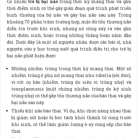
Có nhiều
trẻ bị bại não
trong thời kỳ mang thai và gần
thời điểm sinh có thể gây gián đoạn quá trình phát triển
bình thường của bộ não và gây bại não sau này. Trong
khoảng 70 phần trăm trường hợp, mặc dù tổn thương não
diễn tra trước khi sinh, nhưng nó cũng xảy ra vào gần
thời điểm sinh, hoặc trong những tháng hoặc năm đầu
đời. Dưới đây là một số nguyên nhân được các bác sĩ, nhà
nguyên cứu y học trong suốt quá trình điều trị cho trẻ bị
bại não phát hiện được.
Những nhiễm trùng trong thời kỳ mang thai. Một số
nhiễm trùng ở phụ nữ mang thai như rubella (sởi Đức),
vi-rút cự bào (nhiễm trùng do siêu vi trùng nhẹ) và
toxoplasmosis (một chứng nhiễm trùng do ký sinh
trùng nhẹ) có thể gây tổn thương não của bào thai và gây
bại não sau này.
Thiếu khí não bào thai. Ví dụ, khi chức năng nhau thai
bị giảm sút hoặc bị bóc tách khỏi thành tử cung trước
khi sinh, có thể làm giảm lượng ô-xy cung cấp cho bào
thai.