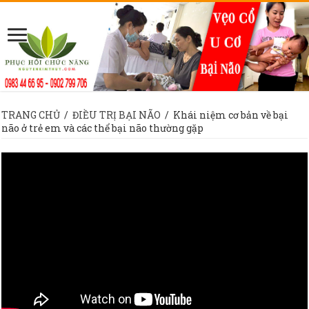
TRANG CHỦ
/
ĐIỀU TRỊ BẠI NÃO
/
Khái niệm cơ bản về bại
não ở trẻ em và các thể bại não thường gặp