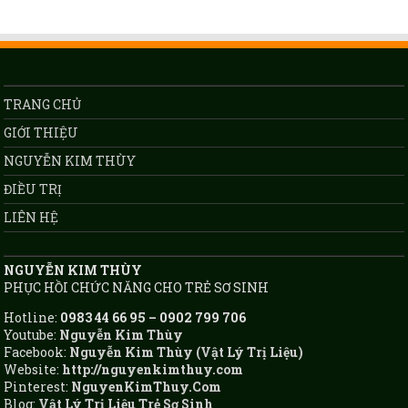
TRANG CHỦ
GIỚI THIỆU
NGUYỄN KIM THÙY
ĐIỀU TRỊ
LIÊN HỆ
NGUYỄN KIM THÙY
PHỤC HỒI CHỨC NĂNG CHO TRẺ SƠ SINH
Hotline:
0983 44 66 95 – 0902 799 706
Youtube:
Nguyễn Kim Thùy
Facebook:
Nguyễn Kim Thùy (Vật Lý Trị Liệu)
Website:
http://nguyenkimthuy.com
Pinterest:
NguyenKimThuy.Com
Blog:
Vật Lý Trị Liệu Trẻ Sơ Sinh