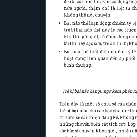
đều bị co cứng lại, khó cử động hoặc
nửa người, thậm chí là liệt tứ c
không thể nói chuyện.
Bại não thể loạn động: chiếm tỷ lệ
trẻ bị bại não thể này là các trư
khi thì giật giật, cả đáng đứng dá
bú thì hay sặc sữa, trẻ ăn thì bị kh
Bại não thể thất điều: chiếm tỷ lệ
hoạt động liên quan đến sự phối
bình thường.
Trẻ bị bại não bị ngu ngơ kém phản x
Trên đây là một số chia sẻ của chún
trẻ bị bại não
cho các bậc cha mẹ th
trị sớm sẽ cải thiện đáng kể, không
những chuyển biến rất tích cực. Lớp v
các bác sĩ chuyên khoa giỏi, nhiều 