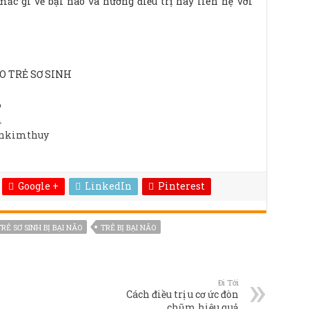
ắc gì về bại não và hướng điều trị hãy liên hệ với
 TRẺ SƠ SINH
6
m
enkimthuy
Google +
LinkedIn
Pinterest
RẺ SƠ SINH BỊ BẠI NÃO
TRẺ BỊ BẠI NÃO
Đi Tới
Cách điều trị u cơ ức đòn
chũm hiệu quả