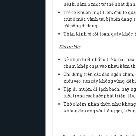
nếu bị nằm ở một tư thế nhất định
Trẻ có khuôn mặt tròn, đầu to quá
trúc ở mắt, vành tai bị biến dạng, 
cột sống dị dạng.
Thần kinh bị rối loạn, quấy khóc, h
Khi trẻ lớn:
Dễ nhận biết nhất ở trẻ bị bại não 
chụm khép chặt vào nhau kèm the
Chỉ đứng trên các đầu ngón chân, 
xiêu vẹo, run rẩy không vững, dễ bị
Tập đi muộn, đi lạch bạch, hay n
tuổi trong các bước phát triển: lẫy, 
Thờ ơ kém nhận thức, như không b
không đáp ứng với tiếng gọi, tiếng 