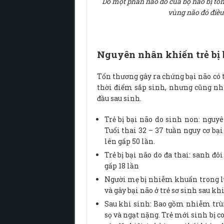
Do một phần nào đó của bộ não bị tổn
vùng não đó điều
Nguyên nhân khiến trẻ bị 
Tổn thương gây ra chứng bại não có t
thời điểm sắp sinh, nhưng cũng nh
đầu sau sinh.
Trẻ bị bại não do sinh non: nguy
Tuổi thai 32 – 37 tuần nguy cơ bại
lên gấp 50 lần.
Trẻ bị bại não do đa thai: sanh đô
gấp 18 lần
Người mẹ bị nhiễm khuẩn trong lú
và gây bại não ở trẻ sơ sinh sau khi
Sau khi sinh: Bao gồm nhiễm trùn
sọ và ngạt nặng. Trẻ mới sinh bị c