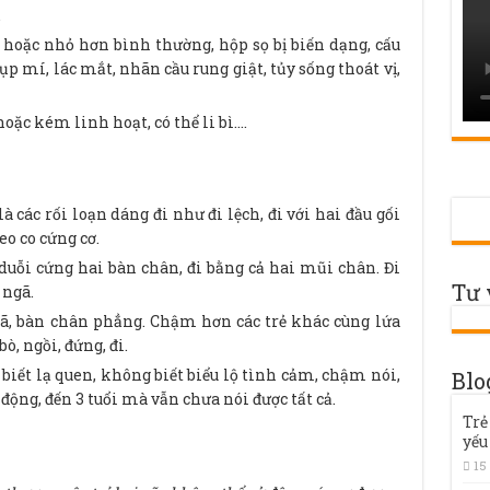
.
 hoặc nhỏ hơn bình thường, hộp sọ bị biến dạng, cấu
sụp mí, lác mắt, nhãn cầu rung giật, tủy sống thoát vị,
oặc kém linh hoạt, có thể li bì….
là các rối loạn dáng đi như đi lệch, đi với hai đầu gối
o co cứng cơ.
duỗi cứng hai bàn chân, đi bằng cả hai mũi chân. Đi
Tư 
 ngã.
gã, bàn chân phẳng. Chậm hơn các trẻ khác cùng lứa
bò, ngồi, đứng, đi.
iết lạ quen, không biết biểu lộ tình cảm, chậm nói,
Blo
động, đến 3 tuổi mà vẫn chưa nói được tất cả.
Trẻ
yếu
15