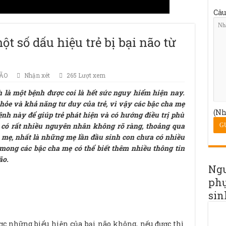
Câu
t số dấu hiệu trẻ bị bại não từ
NÃO
Nhận xét
265 Lượt xem
h là một bệnh được coi là hết sức nguy hiểm hiện nay.
hỏe và khả năng tư duy của trẻ, vì vậy các bậc cha mẹ
(Nh
nh này để giúp trẻ phát hiện và có hướng điều trị phù
n có rất nhiều nguyên nhân không rõ ràng, thoảng qua
 mẹ, nhất là những mẹ lần đầu sinh con chưa có nhiều
mong các bậc cha mẹ có thể biết thêm nhiều thông tin
ão.
Ng
phụ
sin
ợc những biểu hiện của bại não không, nếu được thì