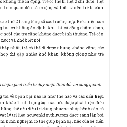
 không thể cử động. Trẻ có thể bị liệt 2 chi dưới, liệt
hi, liên quan đến cả miệng và lưỡi khiến trẻ bị câm
 cao thứ 2 trong tổng số các trường hợp. Biểu hiện của
ơng lực cơ không ổn định, khi thì cử động chậm chạp,
ng ngồi của trẻ cũng không được bình thường. Trẻ còn
ó nuốt và khó biết nói.
 thấp nhất, trẻ có thể đi được nhưng không vững, các
 hợp thì gặp nhiều khó khăn, không giống như trẻ
ạ chậm phát triển tư duy nhận thức đối với xung quanh
g tôi về bệnh bại não là như thế nào và các
dấu hiệu
am khảo. Tình trạng bại não nếu được phát hiện điều
 những thế nếu điều trị đúng phương pháp bệnh còn có
ật lý trị liệu
nguyenkimthuy.com
được sáng lập bởi
năm kinh nghiệm có thể giúp bệnh bại não của bé tiến