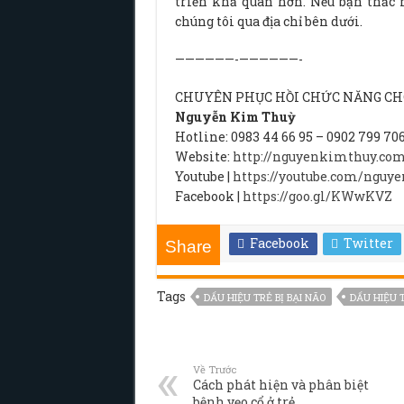
triển khả quan hơn. Nếu bạn thắc m
chúng tôi qua địa chỉ bên dưới.
——————-——————-
CHUYÊN PHỤC HỒI CHỨC NĂNG CHO
Nguyễn Kim Thuỳ
Hotline: 0983 44 66 95 – 0902 799 70
Website:
http://nguyenkimthuy.co
Youtube |
https://youtube.com/nguy
Facebook |
https://goo.gl/KWwKVZ
Facebook
Twitter
Share
Tags
DẤU HIỆU TRẺ BỊ BẠI NÃO
DẤU HIỆU T
Về Trước
Cách phát hiện và phân biệt
bệnh vẹo cổ ở trẻ