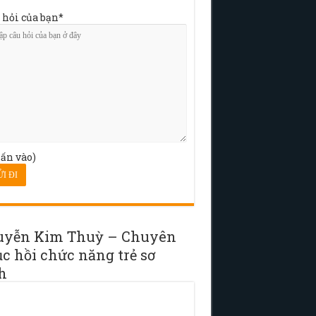
 hỏi của bạn*
ấn vào)
uyễn Kim Thuỳ – Chuyên
c hồi chức năng trẻ sơ
h