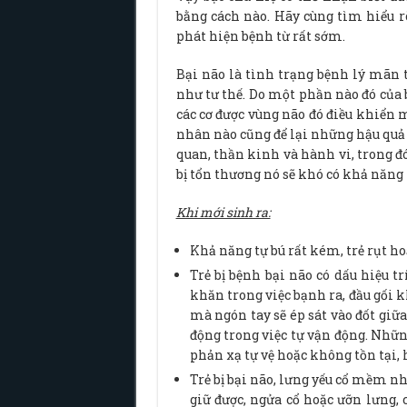
bằng cách nào. Hãy cùng tìm hiểu r
phát hiện bệnh từ rất sớm.
Bại não là tình trạng bệnh lý mãn 
như tư thế. Do một phần nào đó của 
các cơ được vùng não đó điều khiển 
nhân nào cũng để lại những hậu quả
quan, thần kinh và hành vi, trong đó
bị tổn thương nó sẽ khó có khả năng
Khi mới sinh ra:
Khả năng tự bú rất kém, trẻ rụt hoặ
Trẻ bị bệnh bại não có dấu hiệu tr
khăn trong việc bạnh ra, đầu gối 
mà ngón tay sẽ ép sát vào đốt giữa
động trong việc tự vận động. Nhữ
phản xạ tự vệ hoặc không tồn tại, 
Trẻ bị bại não, lưng yếu cổ mềm n
giữ được, ngửa cổ hoặc ưỡn lưng, 