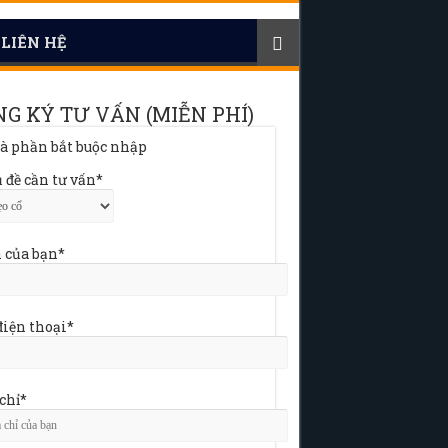
LIÊN HỆ
G KÝ TƯ VẤN (MIỄN PHÍ)
 là phần bắt buộc nhập
 đề cần tư vấn*
 của bạn*
điện thoại*
 chỉ*