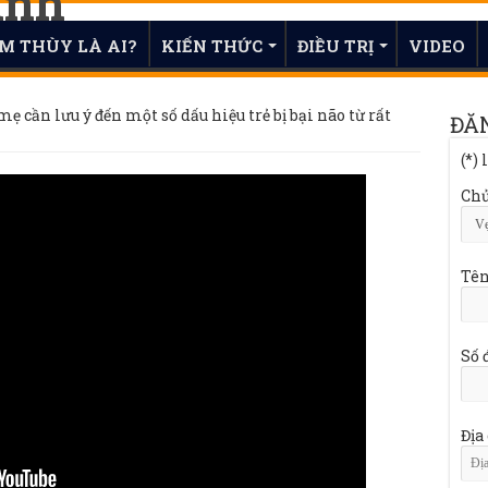
M THÙY LÀ AI?
KIẾN THỨC
ĐIỀU TRỊ
VIDEO
mẹ cần lưu ý đến một số dấu hiệu trẻ bị bại não từ rất
ĐĂN
(*)
Chủ
Tên
Số 
Địa