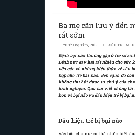
Ba mẹ cần lưu ý đến mộ
rất sớm
20 Tháng Tám, 2018
ĐIỀU TRỊ BẠI 
Bệnh bại não thường gặp ở trẻ sơ sin
Bệnh này gây hại rất nhiều cho sức k
nên cần có những kiến thức về căn bệ
hợp cho trẻ bại não. Bên cạnh đó cò
không thu hút được sự chú ý của cha
kinh nghiệm. Qua bài viết chúng tôi 
hơn về bại não và dấu hiệu trẻ bị bại n
Dấu hiệu trẻ bị bại não
Vậy bậc cha mẹ có thể nhận biết đư