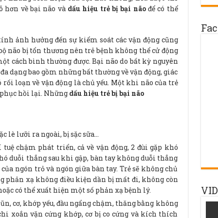
õ hơn về bại não và
dấu hiệu trẻ bị bại não
để có thể
Fac
tính ảnh hưởng đến sự kiểm soát các vận động cũng
bộ não bị tổn thương nên trẻ bệnh không thể cử động
một cách bình thường được. Bại não do bất kỳ nguyên
 đa dạng bao gồm những bất thường về vận động, giác
 rối loạn về vận động là chủ yếu. Một khi não của trẻ
 phục hồi lại. Những
dấu hiệu trẻ bị bại não
c lè lưỡi ra ngoài, bị sặc sữa…
í tuệ chậm phát triển, cả về vận động, 2 đùi gặp khó
khó duỗi thẳng sau khi gập, bàn tay không duỗi thẳng
 của ngón trỏ và ngón giữa bàn tay. Trẻ sẽ không chủ
ng phản xạ không điều kiện dần bị mất đi, không còn
VI
hoặc có thể xuất hiện một số phản xạ bệnh lý.
hũn, cơ, khớp yếu, đầu ngẩng chậm, thăng bằng không
chi xoắn vặn cứng khớp, cơ bị co cứng và kích thích