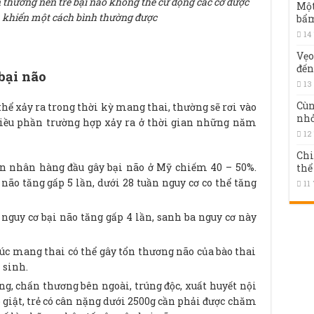
 thương nên trẻ bại não không thể cử động các cơ được
Một
 khiển một cách bình thường được
bẩm
14
Vẹo
đến
bại não
13
Cùn
hể xảy ra trong thời kỳ mang thai, thường sẽ rơi vào
nhỏ
iều phần trường hợp xảy ra ở thời gian những năm
12
Chi
ên nhân hàng đầu gây bại não ở Mỹ chiếm 40 – 50%.
thể
 não tăng gấp 5 lần, dưới 28 tuần nguy cơ co thể tăng
11
i nguy cơ bại não tăng gấp 4 lần, sanh ba nguy cơ này
c mang thai có thể gây tổn thương não của bào thai
 sinh.
g, chấn thương bên ngoài, trúng độc, xuất huyết nội
o giật, trẻ có cân nặng dưới 2500g cần phải được chăm