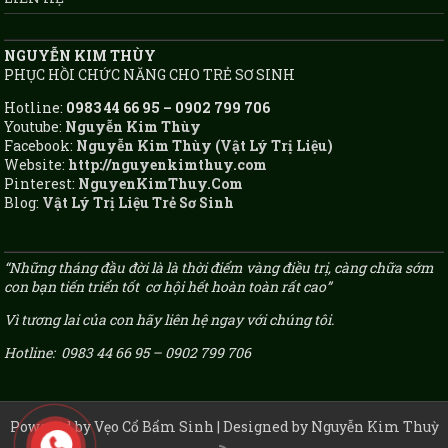
NGUYỄN KIM THÙY
PHỤC HỒI CHỨC NĂNG CHO TRẺ SƠ SINH
Hotline:
0983 44 66 95 – 0902 799 706
Youtube:
Nguyễn Kim Thùy
Facebook:
Nguyễn Kim Thùy (Vật Lý Trị Liệu)
Website:
http://nguyenkimthuy.com
Pinterest:
NguyenKimThuy.Com
Blog:
Vật Lý Trị Liệu Trẻ Sơ Sinh
“Những tháng đầu đời là là thời điểm vàng điều trị, càng chữa sớm
con bạn tiến triển tốt cơ hội hết hoàn toàn rất cao”
Vì tương lai của con hãy liên hệ ngay với chúng tôi.
Hotline: 0983 44 66 95 – 0902 799 706
Powered by
Vẹo Cổ Bẩm Sinh
| Designed by
Nguyễn Kim Thuỳ