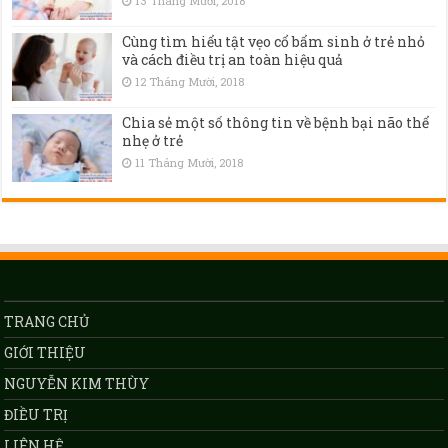
13 Tháng Mười, 2018
Cùng tìm hiểu tật vẹo cổ bẩm sinh ở trẻ nhỏ
và cách điều trị an toàn hiệu quả
12 Tháng Mười, 2018
Chia sẻ một số thông tin về bệnh bại não thể
nhẹ ở trẻ
11 Tháng Mười, 2018
TRANG CHỦ
GIỚI THIỆU
NGUYỄN KIM THÙY
ĐIỀU TRỊ
LIÊN HỆ